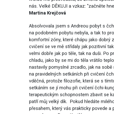
nás. Velké DĚKUJI a vzkaz: "začněte hned 
Martina Krejčová
Absolvovala jsem s Andreou pobyt s čchi
na podobném pobytu nebyla, a tak to pr
komfortní zóny, které chápu jako dobrý
cvičení se ve mě střídaly jak pozitivní ta
velmi dobře jak po těle, tak na duši. Po 
chladu, jako by se mi do těla vrátilo teplo
nastavily pomyslné zrcadlo, jak na sob
na pravidelných setkáních při cvičení čc
vděčná, protože filozofie, která se s tímt
setkáním se jí mohu při cvičení čchi-kung
terapeutickým schopnostem zbavit se kašle
patří můj velký dík. Pokud hledáte milé
přesahem, který vás prakticky povede a p