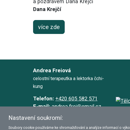
a pozdravem Dana Krejčí
Dana Krejčí
více zde
Andrea Freiová
celostní terapeutka a lektorka čchi-
kung
Telefon:
+420 605 582 571
E-mail:
andrea.frei@email.cz
Nastavení soukromí:
WWW:
www.andrea-frei.cz
Facebook:
CchiKungAndreaFrei
Soubory cookie používáme ke shromažďování a analýze informací o výkonu 