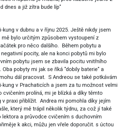
dnes a již zítra bude líp"
-kung v dubnu a v říjnu 2025. Ještě nikdy jsem
o mě bylo určitým způsobem vystoupení z
 začátek pro něco dalšího. Během pobytu a
k negativní pocity, ale na konci pobytů mi bylo
prvním pobytu jsem se zbavila pocitu vnitřního
. Oba pobyty mi jak se říká "dobily baterie" a
ě mohu dál pracovat. S Andreou se také potkávám
hi-kung v Prachaticích a jsem za tu možnost velmi
o cvičením prolíná, mi je blízká a díky těmto
 v praxi přiblížit. Andrea mi pomohla díky jejím
, který mě trápil několik týdnu, za což jí také
ho lektora a průvodce cvičením s duchovním
řiměje k akci, můžu jen vřele doporučit. s úctou