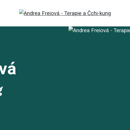
ová
g