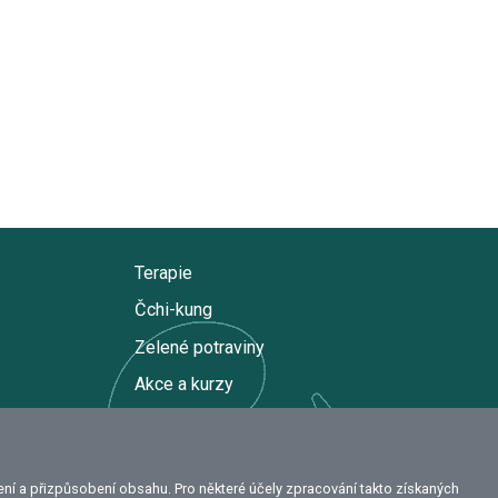
Terapie
Čchi-kung
Zelené potraviny
Akce a kurzy
O mně
Kontakt
ní a přizpůsobení obsahu. Pro některé účely zpracování takto získaných
Obchodní podmínky