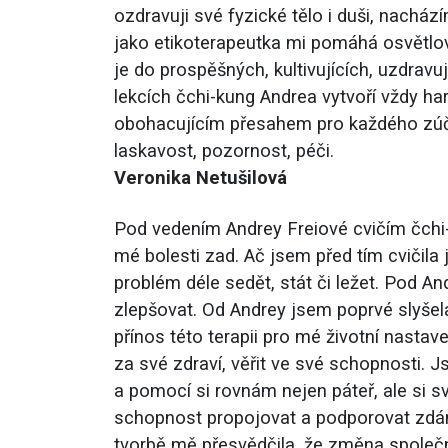
ozdravuji své fyzické tělo i duši, nacházím
jako etikoterapeutka mi pomáhá osvětlo
je do prospěšných, kultivujících, uzdravu
lekcích čchi-kung Andrea vytvoří vždy ha
obohacujícím přesahem pro každého zúčas
laskavost, pozornost, péči.
Veronika Netušilová
Pod vedením Andrey Freiové cvičím čchi-ku
mé bolesti zad. Ač jsem před tím cvičila
problém déle sedět, stát či ležet. Pod A
zlepšovat. Od Andrey jsem poprvé slyšela 
přínos této terapii pro mé životní nasta
za své zdraví, věřit ve své schopnosti. 
a pomocí si rovnám nejen páteř, ale si sv
schopnost propojovat a podporovat zdánl
tvorbě mě přesvědčila, že změna společn