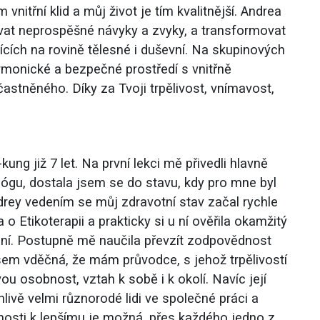
 vnitřní klid a můj život je tím kvalitnější. Andrea
vat neprospěšné návyky a zvyky, a transformovat
jících na rovině tělesné i duševní. Na skupinových
rmonické a bezpečné prostředí s vnitřně
tněného. Díky za Tvoji trpělivost, vnímavost,
ng již 7 let. Na první lekci mě přivedli hlavně
 jógu, dostala jsem se do stavu, kdy pro mne byl
ndrey vedením se můj zdravotní stav začal rychle
o Etikoterapii a prakticky si u ní ověřila okamžitý
vení. Postupně mě naučila převzít zodpovědnost
Jsem vděčná, že mám průvodce, s jehož trpělivostí
ou osobnost, vztah k sobě i k okolí. Navíc její
ivě velmi různorodé lidi ve společné práci a
osti k lepšímu je možná, přes každého jedno z