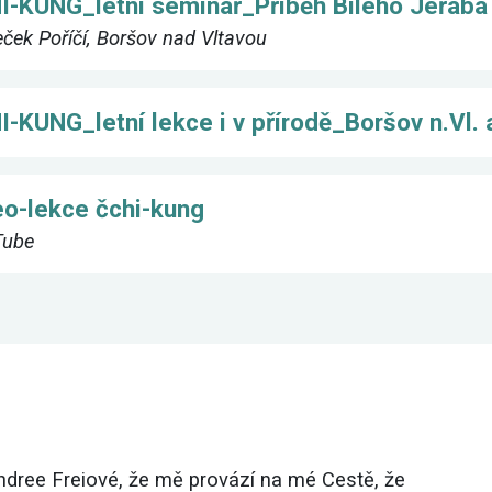
I-KUNG_letní seminář_Příběh Bílého Jeřába
ek Poříčí, Boršov nad Vltavou
-KUNG_letní lekce i v přírodě_Boršov n.Vl.
eo-lekce čchi-kung
Tube
Andree Freiové, že mě provází na mé Cestě, že